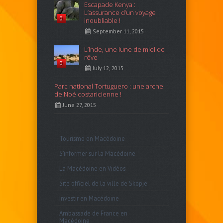
Escapade Kenya :
L’assurance d’un voyage
0
inoubliable !
September 11, 2015
L’Inde, une lune de miel de
rêve
0
July 12, 2015
Parc national Tortuguero : une arche
de Noé costaricienne !
June 27, 2015
Tourisme en Macédoine
S’informer sur la Macédoine
La Macédoine en Vidéos
Site officiel de la ville de Skopje
Investir en Macédoine
Ambassade de France en
Macédoine