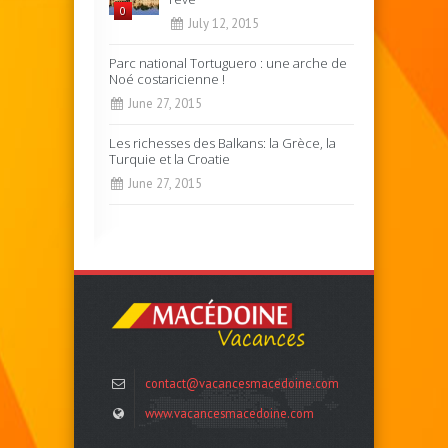
0
July 12, 2015
Parc national Tortuguero : une arche de
Noé costaricienne !
June 27, 2015
Les richesses des Balkans: la Grèce, la
Turquie et la Croatie
June 27, 2015
contact@vacancesmacedoine.com
www.vacancesmacedoine.com