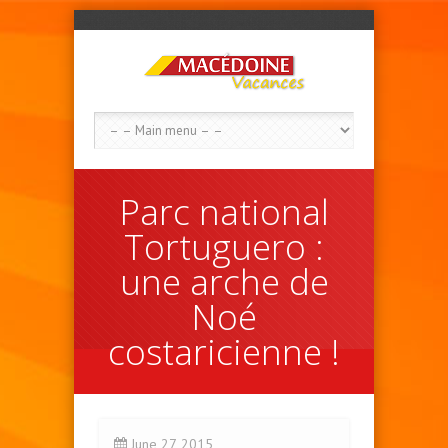
Parc national
Tortuguero :
une arche de
Noé
costaricienne !
June 27, 2015