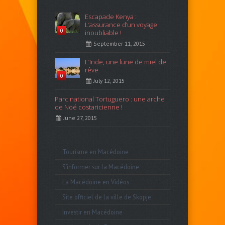
Escapade Kenya :
L’assurance d’un voyage
0
inoubliable !
September 11, 2015
L’Inde, une lune de miel de
rêve
0
July 12, 2015
Parc national Tortuguero : une arche
de Noé costaricienne !
June 27, 2015
Tourisme en Macédoine
S’informer sur la Macédoine
La Macédoine en Vidéos
Site officiel de la ville de Skopje
Investir en Macédoine