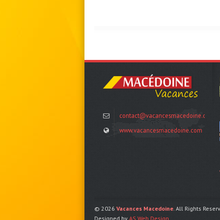
contact@vacancesmacedoine.com
www.vacancesmacedoine.com
© 2026
Vacances Macedoine
. All Rights Reser
Designed by
AS Web Design
.