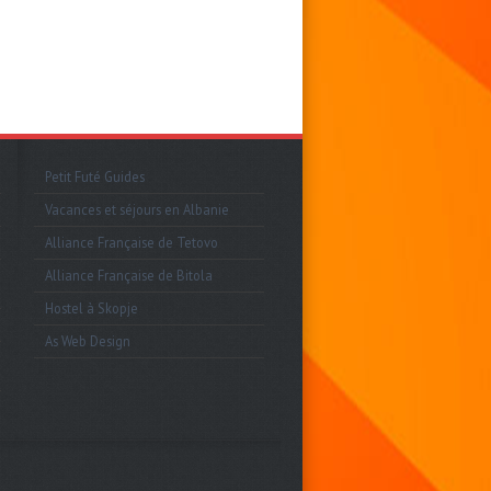
Petit Futé Guides
Vacances et séjours en Albanie
Alliance Française de Tetovo
Alliance Française de Bitola
Hostel à Skopje
As Web Design