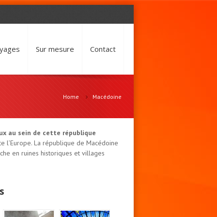
oyages
Sur mesure
Contact
Home
Macédoine
ux au sein de cette république
ute l’Europe. La république de Macédoine
che en ruines historiques et villages
s