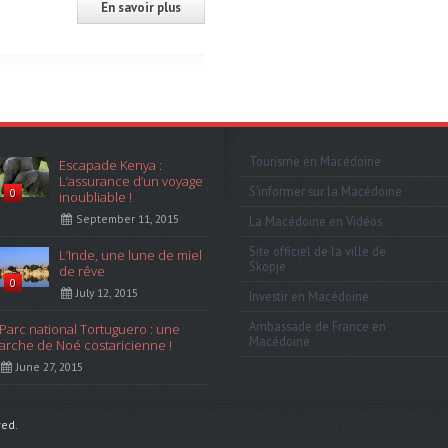
En savoir plus
Tourisme en Macédoine
Escapade Kenya :
L’assurance d’un voyage
S’informer sur la Macédoine
0
inoubliable !
September 11, 2015
La Macédoine en Vidéos
Site officiel de la ville de
L’Inde, une lune de miel
Skopje
de rêve
0
July 12, 2015
Investir en Macédoine
Ambassade de France en
Parc national Tortuguero : une
Macédoine
arche de Noé costaricienne !
June 27, 2015
ved.