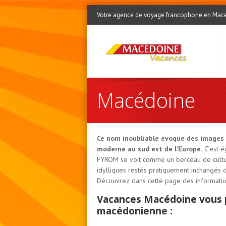
Votre agence de voyage francophone en Mac
Macédoine
Ce nom inoubliable évoque des images a
moderne au sud est de l’Europe.
C’est é
FYROM se voit comme un berceau de culture,
idylliques restés pratiquement inchangés d
Découvrez dans cette page des informatio
Vacances Macédoine vous pa
macédonienne :